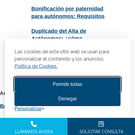
Bonificación por paternidad
para autónomos: Requisitos
Duplicado del Alta de
Autónomos: ¿cómo
solicitarlo?
Las cookies de este sitio web se usan para
personalizar el contenido y los anuncios.
La Incapacidad Permanente en
Política de Cookies.
Autónomos
Permitir todas
Artículos relacionados
Denegar
Baja Laboral como Autónomo. ¿Cómo se tramita?
Personalizar
Bonificación por paternidad para autónomos:
Requisitos
LLÁMANOS AHORA
SOLICITAR CONSULTA