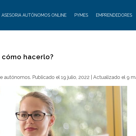
ASESORIA AUTÓNOMOS ONLINE
PYMES
EMPRENDEDORES
y cómo hacerlo?
de autónomos
.
Publicado el
19 julio, 2022
| Actualizado el
9 m