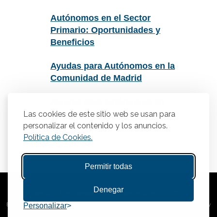
Autónomos en el Sector
Primario: Oportunidades y
Beneficios
Ayudas para Autónomos en la
Comunidad de Madrid
Ayudas para autónomos en
Cataluña: Guía completa
Las cookies de este sitio web se usan para
personalizar el contenido y los anuncios.
Política de Cookies.
Permitir todas
Denegar
© Copyright 2025 Gestasor. Asesoría para Autónomos y PYMES.
Este sitio está protegido por reCAPTCHA y se aplican la
política de privacidad
y
Personalizar
términos del servicio
de Google.