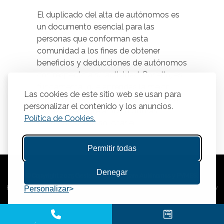
El duplicado del alta de autónomos es
un documento esencial para las
personas que conforman esta
comunidad a los fines de obtener
beneficios y deducciones de autónomos
con respecto a su actividad. Por ello, es
fundamental que aprendas la mejor
Las cookies de este sitio web se usan para
forma de solicitar este documento. Por
personalizar el contenido y los anuncios.
tal razón, en este artículo podrás
Política de Cookies.
encontrar cómo solicitar el
Permitir todas
Denegar
© Copyright 2025 Gestasor. Asesoría para Autónomos y PYMES.
Este sitio está protegido por reCAPTCHA y se aplican la
política de privacidad
y
Personalizar
términos del servicio
de Google.
Aviso Legal
|
Política de Privacidad
|
Política de Cookies