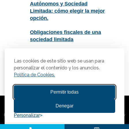
Autónomos y Sociedad
Limitada: cómo elegir la mejor
opción.
Obligaciones fiscales de una
sociedad limitada
¿Es posible crear una sociedad
sin ser autónomo?
Las cookies de este sitio web se usan para
personalizar el contenido y los anuncios.
Política de Cookies.
Permitir todas
Denegar
© Copyright 2025 Gestasor. Asesoría para Autónomos y PYMES.
Este sitio está protegido por reCAPTCHA y se aplican la
política de privacidad
y
Personalizar
términos del servicio
de Google.
Aviso Legal
|
Política de Privacidad
|
Política de Cookies